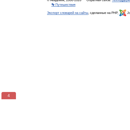
© Академик, 2000-2026
Обратная связь:
Техподдерж
👣 Путешествия
Экспорт словарей на сайты
, сделанные на PHP,
Jo
3