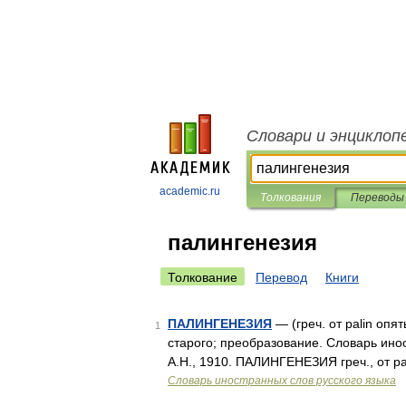
Словари и энциклоп
academic.ru
Толкования
Переводы
палингенезия
Толкование
Перевод
Книги
ПАЛИНГЕНЕЗИЯ
— (греч. от palin опя
1
старого; преобразование. Словарь ино
А.Н., 1910. ПАЛИНГЕНЕЗИЯ греч., от pa
Словарь иностранных слов русского языка