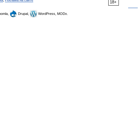
ка
,
Реклама на сайте
18+
omla,
Drupal,
WordPress, MODx.