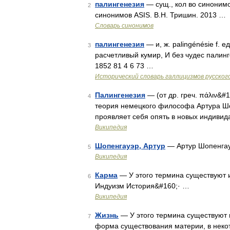
палингенезия
— сущ., кол во синонимо
2
синонимов ASIS. В.Н. Тришин. 2013 …
Словарь синонимов
палингенезия
— и, ж. palingénésie f. 
3
расчетливый кумир, И без чудес палинге
1852 81 4 6 73 …
Исторический словарь галлицизмов русског
Палингенезия
— (от др. греч. πάλιν&#
4
теория немецкого философа Артура Шоп
проявляет себя опять в новых индивид
Википедия
Шопенгауэр, Артур
— Артур Шопенгау
5
Википедия
Карма
— У этого термина существуют и
6
Индуизм История&#160;· …
Википедия
Жизнь
— У этого термина существуют и
7
форма существования материи, в неко