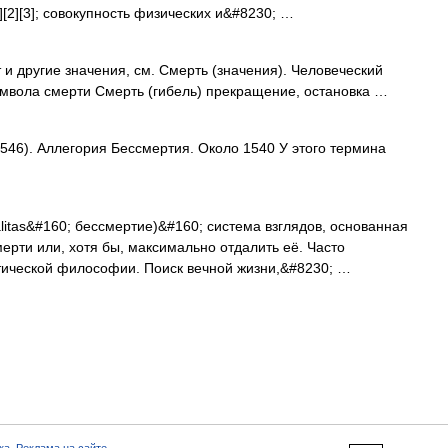
2][3]; совокупность физических и&#8230; …
и другие значения, см. Смерть (значения). Человеческий
символа смерти Смерть (гибель) прекращение, остановка …
46). Аллегория Бессмертия. Около 1540 У этого термина
litas&#160; бессмертие)&#160; система взглядов, основанная
ерти или, хотя бы, максимально отдалить её. Часто
тической философии. Поиск вечной жизни,&#8230; …