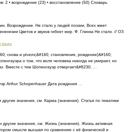
в: 2 • возрождение (23) • восстановление (50) Словарь
един. Возрождение. Не стало у людей поэзии, Всех жмет
ненезии Цветов и звуков гибнет мир. Ф. Глинка Не стало. // ОЗ
о языка
160; снова и γένεσις&#160; становление, рождение)&#160;
енгауэра о том, что воля человека никогда не умирает, но
ах. Вместе с тем Шопенгауэр отвергает&#8230; …
эр Arthur Schopenhauer Дата рождения …
 другие значения, см. Карма (значения). Статья по тематике
 другие значения, см. Жизнь (значения). Жизнь активная
тором смысле высшая по сравнению с её физической и