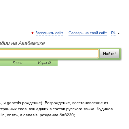
Запомнить сайт
Словарь на свой сайт
RU
едии на Академике
Найти!
Книги
Игры ⚽
ть, и genesis рождение). Возрождение, восстановление из
странных слов, вошедших в состав русского языка. Чудинов
lin, опять, и genesis, рождение.&#8230; …