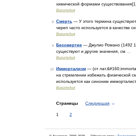
химической формами существования[1][
Википедия
Смерть
— У этого термина существуют 
8
череп часто используется в качестве 
Википедия
Бессмертие
— Джулио Романо (1492 15
9
существуют и другие значения, см …
Википедия
Иммортализм
— (от лат.&#160;immorta
10
на стремлении избежать физической см
используется как синоним имморталис
Википедия
Страницы
Следующая
→
1
2